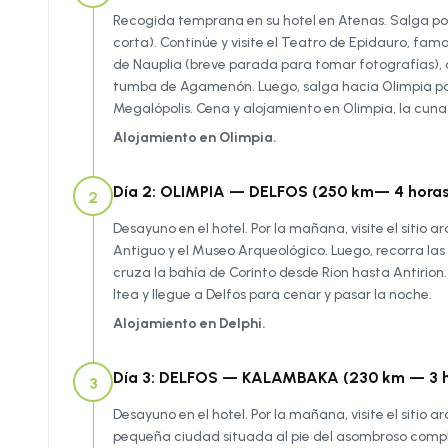
Recogida temprana en su hotel en Atenas. Salga por
corta). Continúe y visite el Teatro de Epidauro, famo
de Nauplia (breve parada para tomar fotografías), c
tumba de Agamenón. Luego, salga hacia Olimpia pasa
Megalópolis. Cena y alojamiento en Olimpia, la cuna
Alojamiento en Olimpia.
Día 2: OLIMPIA — DELFOS (250 km— 4 horas
2
Desayuno en el hotel. Por la mañana, visite el sitio 
Antiguo y el Museo Arqueológico. Luego, recorra las 
cruza la bahía de Corinto desde Rion hasta Antirion
Itea y llegue a Delfos para cenar y pasar la noche.
Alojamiento en Delphi.
Día 3: DELFOS — KALAMBAKA (230 km — 3 h
3
Desayuno en el hotel. Por la mañana, visite el sitio
pequeña ciudad situada al pie del asombroso compl