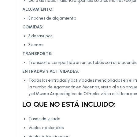
Guía de habla italiana disponible solo los martes (de ju
ALOJAMIENTO:
3 noches de alojamiento
COMIDAS:
3 desayunos
3 cenas
TRANSPORTE:
Transporte compartido en un autobús con aire acondic
ENTRADAS Y ACTIVIDADES:
Todas las entradas y actividades mencionadas en el itine
la tumba de Agamenón en Micenas, visita al sitio arque
y el Museo Arqueológico de Olimpia, visita al sitio arqu
LO QUE NO ESTÁ INCLUIDO:
Tasas de visado
Vuelos nacionales
Vuelos inteacionales