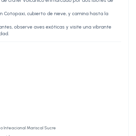
de cráter volcánico enmarcado por dos islotes de
n Cotopaxi, cubierto de nieve, y camina hasta la
tes, observe aves exóticas y visite una vibrante
dad.
o Inteacional Mariscal Sucre