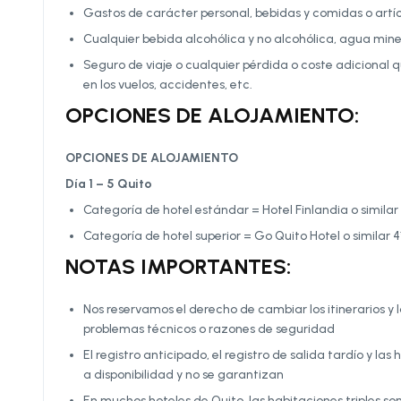
Gastos de carácter personal, bebidas y comidas o artí
Cualquier bebida alcohólica y no alcohólica, agua min
Seguro de viaje o cualquier pérdida o coste adicional 
en los vuelos, accidentes, etc.
OPCIONES DE ALOJAMIENTO:
OPCIONES DE ALOJAMIENTO
Día 1 – 5 Quito
Categoría de hotel estándar = Hotel Finlandia o similar 
Categoría de hotel superior = Go Quito Hotel o similar 4
NOTAS IMPORTANTES:
Nos reservamos el derecho de cambiar los itinerarios y
problemas técnicos o razones de seguridad
El registro anticipado, el registro de salida tardío y l
a disponibilidad y no se garantizan
En muchos hoteles de Quito, las habitaciones triples s