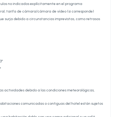
culos no indicados explícitamente en el programa
eral, tarifa de cámara/cámara de vídeo (si corresponde)
que surja debido a circunstancias imprevistas, como retrasos
3*
*
 las actividades debido a las condiciones meteorológicas,
as habitaciones comunicadas o contiguas del hotel están sujetos
on una habitación doble con una cama adicional o un sofá