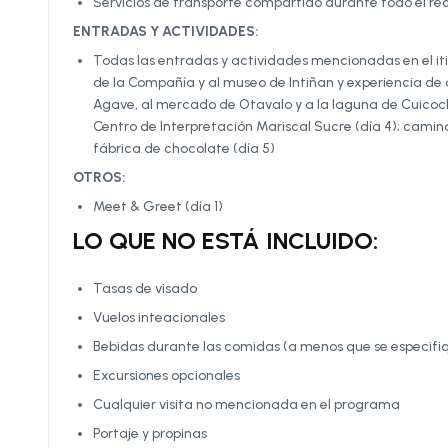
Servicios de transporte compartido durante todo el re
ENTRADAS Y ACTIVIDADES:
Todas las entradas y actividades mencionadas en el itine
de la Compañía y al museo de Intiñan y experiencia de 
Agave, al mercado de Otavalo y a la laguna de Cuicocha 
Centro de Interpretación Mariscal Sucre (día 4); cami
fábrica de chocolate (día 5)
OTROS:
Meet & Greet (día 1)
LO QUE NO ESTÁ INCLUIDO:
Tasas de visado
Vuelos inteacionales
Bebidas durante las comidas (a menos que se especifiq
Excursiones opcionales
Cualquier visita no mencionada en el programa
Portaje y propinas