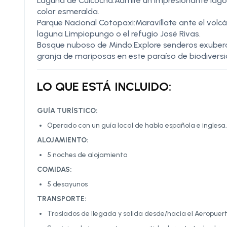
Laguna de Cuicocha:Admire un impresionante lago 
color esmeralda.
Parque Nacional Cotopaxi:Maravíllate ante el volcá
laguna Limpiopungo o el refugio José Rivas.
Bosque nuboso de Mindo:Explore senderos exuberan
granja de mariposas en este paraíso de biodiversi
LO QUE ESTÁ INCLUIDO:
GUÍA TURÍSTICO:
Operado con un guía local de habla española e inglesa.
ALOJAMIENTO:
5 noches de alojamiento
COMIDAS:
5 desayunos
TRANSPORTE:
Traslados de llegada y salida desde/hacia el Aeropuert