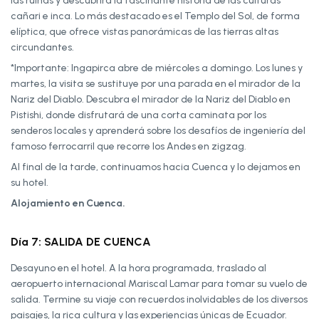
las ruinas y descubrirá la fascinante historia de las culturas
cañari e inca. Lo más destacado es el Templo del Sol, de forma
elíptica, que ofrece vistas panorámicas de las tierras altas
circundantes.
*Importante: Ingapirca abre de miércoles a domingo. Los lunes y
martes, la visita se sustituye por una parada en el mirador de la
Nariz del Diablo. Descubra el mirador de la Nariz del Diablo en
Pistishi, donde disfrutará de una corta caminata por los
senderos locales y aprenderá sobre los desafíos de ingeniería del
famoso ferrocarril que recorre los Andes en zigzag.
Al final de la tarde, continuamos hacia Cuenca y lo dejamos en
su hotel.
Alojamiento en Cuenca.
Día 7: SALIDA DE CUENCA
Desayuno en el hotel. A la hora programada, traslado al
aeropuerto internacional Mariscal Lamar para tomar su vuelo de
salida. Termine su viaje con recuerdos inolvidables de los diversos
paisajes, la rica cultura y las experiencias únicas de Ecuador.