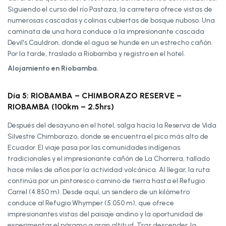
Siguiendo el curso del río Pastaza, la carretera ofrece vistas de
numerosas cascadas y colinas cubiertas de bosque nuboso. Una
caminata de una hora conduce a la impresionante cascada
Devil's Cauldron, donde el agua se hunde en un estrecho cañón.
Por la tarde, traslado a Riobamba y registro en el hotel.
Alojamiento en Riobamba.
Día 5: RIOBAMBA – CHIMBORAZO RESERVE –
RIOBAMBA (100km – 2.5hrs)
Después del desayuno en el hotel, salga hacia la Reserva de Vida
Silvestre Chimborazo, donde se encuentra el pico más alto de
Ecuador. El viaje pasa por las comunidades indígenas
tradicionales y el impresionante cañón de La Chorrera, tallado
hace miles de años por la actividad volcánica. Al llegar, la ruta
continúa por un pintoresco camino de tierra hasta el Refugio
Carrel (4.850 m). Desde aquí, un sendero de un kilómetro
conduce al Refugio Whymper (5.050 m), que ofrece
impresionantes vistas del paisaje andino y la oportunidad de
experimentar el páramo a gran altitud. Tras descender, la