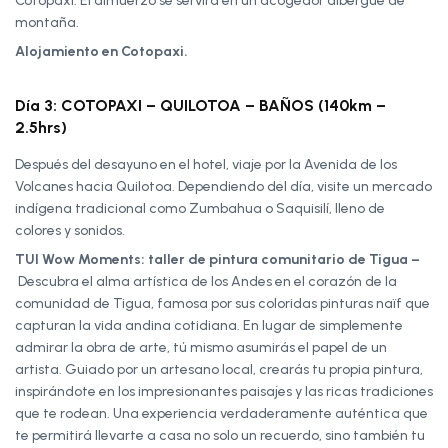
Cotopaxi. El almuerzo se servirá en un acogedor albergue de
montaña.
Alojamiento en Cotopaxi.
Día 3: COTOPAXI – QUILOTOA – BAÑOS (140km –
2.5hrs)
Después del desayuno en el hotel, viaje por la Avenida de los
Volcanes hacia Quilotoa. Dependiendo del día, visite un mercado
indígena tradicional como Zumbahua o Saquisilí, lleno de
colores y sonidos.
TUI Wow Moments: taller de pintura comunitario de Tigua –
Descubra el alma artística de los Andes en el corazón de la
comunidad de Tigua, famosa por sus coloridas pinturas naïf que
capturan la vida andina cotidiana. En lugar de simplemente
admirar la obra de arte, tú mismo asumirás el papel de un
artista. Guiado por un artesano local, crearás tu propia pintura,
inspirándote en los impresionantes paisajes y las ricas tradiciones
que te rodean. Una experiencia verdaderamente auténtica que
te permitirá llevarte a casa no solo un recuerdo, sino también tu