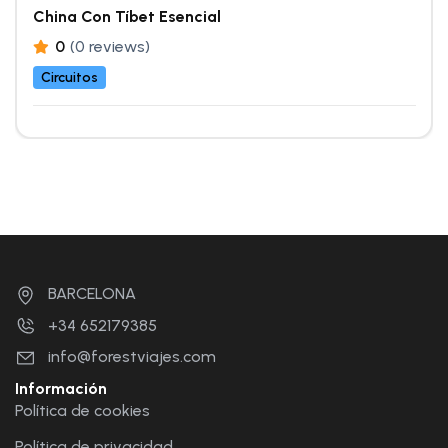
China Con Tíbet Esencial
0
(0 reviews)
Circuitos
BARCELONA
+34 652179385
info@forestviajes.com
Información
Política de cookies
Política de privacidad