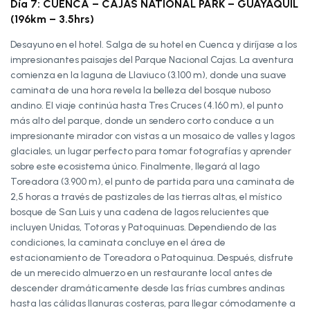
Día 7: CUENCA – CAJAS NATIONAL PARK – GUAYAQUIL
(196km – 3.5hrs)
Desayuno en el hotel. Salga de su hotel en Cuenca y diríjase a los
impresionantes paisajes del Parque Nacional Cajas. La aventura
comienza en la laguna de Llaviuco (3.100 m), donde una suave
caminata de una hora revela la belleza del bosque nuboso
andino. El viaje continúa hasta Tres Cruces (4.160 m), el punto
más alto del parque, donde un sendero corto conduce a un
impresionante mirador con vistas a un mosaico de valles y lagos
glaciales, un lugar perfecto para tomar fotografías y aprender
sobre este ecosistema único. Finalmente, llegará al lago
Toreadora (3.900 m), el punto de partida para una caminata de
2,5 horas a través de pastizales de las tierras altas, el místico
bosque de San Luis y una cadena de lagos relucientes que
incluyen Unidas, Totoras y Patoquinuas. Dependiendo de las
condiciones, la caminata concluye en el área de
estacionamiento de Toreadora o Patoquinua. Después, disfrute
de un merecido almuerzo en un restaurante local antes de
descender dramáticamente desde las frías cumbres andinas
hasta las cálidas llanuras costeras, para llegar cómodamente a