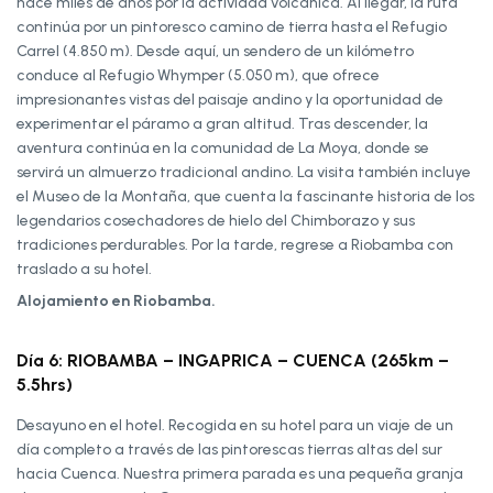
hace miles de años por la actividad volcánica. Al llegar, la ruta
continúa por un pintoresco camino de tierra hasta el Refugio
Carrel (4.850 m). Desde aquí, un sendero de un kilómetro
conduce al Refugio Whymper (5.050 m), que ofrece
impresionantes vistas del paisaje andino y la oportunidad de
experimentar el páramo a gran altitud. Tras descender, la
aventura continúa en la comunidad de La Moya, donde se
servirá un almuerzo tradicional andino. La visita también incluye
el Museo de la Montaña, que cuenta la fascinante historia de los
legendarios cosechadores de hielo del Chimborazo y sus
tradiciones perdurables. Por la tarde, regrese a Riobamba con
traslado a su hotel.
Alojamiento en Riobamba.
Día 6: RIOBAMBA – INGAPRICA – CUENCA (265km –
5.5hrs)
Desayuno en el hotel. Recogida en su hotel para un viaje de un
día completo a través de las pintorescas tierras altas del sur
hacia Cuenca. Nuestra primera parada es una pequeña granja