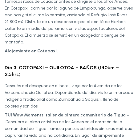
famosas rosas de Ecuador antes de dirigirse a los altos Andes.
En Cotopaxi, camine por la laguna de Limpiopungo, observe aves
andinas y, si el clima lo permite, ascienda al Refugio José Rivas
(4.800 m). Disfrute de un descanso especial con té de hierbas
caliente en medio del páramo, con vistas espectaculares del
Cotopaxi. El almuerzo se servirá en un acogedor albergue de
montaña.
Alojamiento en Cotopaxi.
Día 3: COTOPAXI – QUILOTOA – BAÑOS (140km –
2.5hrs)
Después del desayuno en el hotel, viaje por la Avenida de los
Volcanes hacia Quilotoa. Dependiendo del día, visite un mercado
indígena tradicional como Zumbahua o Saquisilí, lleno de
colores y sonidos.
TUI Wow Moments: taller de pintura comunitario de Tigua –
Descubra el alma artística de los Andes en el corazón de la
comunidad de Tigua, famosa por sus coloridas pinturas naïf que
capturan la vida andina cotidiana. En lugar de simplemente