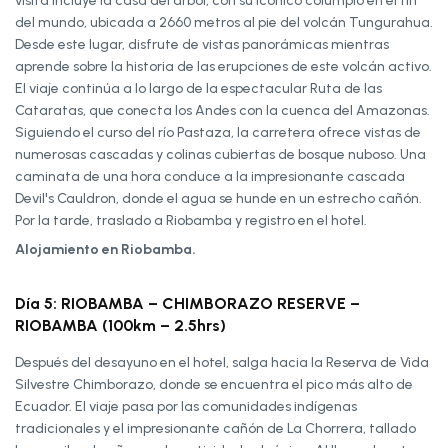
visita incluye la casa del árbol, con su icónico columpio en el fin
del mundo, ubicada a 2660 metros al pie del volcán Tungurahua.
Desde este lugar, disfrute de vistas panorámicas mientras
aprende sobre la historia de las erupciones de este volcán activo.
El viaje continúa a lo largo de la espectacular Ruta de las
Cataratas, que conecta los Andes con la cuenca del Amazonas.
Siguiendo el curso del río Pastaza, la carretera ofrece vistas de
numerosas cascadas y colinas cubiertas de bosque nuboso. Una
caminata de una hora conduce a la impresionante cascada
Devil's Cauldron, donde el agua se hunde en un estrecho cañón.
Por la tarde, traslado a Riobamba y registro en el hotel.
Alojamiento en Riobamba.
Día 5: RIOBAMBA – CHIMBORAZO RESERVE –
RIOBAMBA (100km – 2.5hrs)
Después del desayuno en el hotel, salga hacia la Reserva de Vida
Silvestre Chimborazo, donde se encuentra el pico más alto de
Ecuador. El viaje pasa por las comunidades indígenas
tradicionales y el impresionante cañón de La Chorrera, tallado