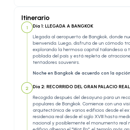
Itinerario
Día 1: LLEGADA A BANGKOK
1
Llegada al aeropuerto de Bangkok, donde nues
bienvenida. Luego, disfruta de un cómodo tras
explorando la hermosa capital tailandesa a tu
poblada del país y está repleta de atraccion
tentadores souvenirs.
Noche en Bangkok de acuerdo con la opción
Día 2: RECORRIDO DEL GRAN PALACIO REAL
2
Recogida después del desayuno para un reco
populares de Bangkok. Comience con una visi
arquitectónica de varios edificios desde el ex
residencia real desde el siglo XVIII hasta med
nacional y posiblemente el monumento real m
edificio alberga el "Wat Po", el templo más 