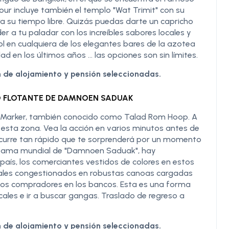
our incluye también el templo "Wat Trimit" con su
ra su tiempo libre. Quizás puedas darte un capricho
er a tu paladar con los increíbles sabores locales y
ol en cualquiera de los elegantes bares de la azotea
dad en los últimos años … las opciones son sin límites.
 de alojamiento y pensión seleccionadas.
O FLOTANTE DE DAMNOEN SADUAK
y Marker, también conocido como Talad Rom Hoop. A
de esta zona. Vea la acción en varios minutos antes de
 ocurre tan rápido que te sorprenderá por un momento
de fama mundial de "Damnoen Saduak", hay
aís, los comerciantes vestidos de colores en estos
ales congestionados en robustas canoas cargadas
 los compradores en los bancos. Esta es una forma
cales e ir a buscar gangas. Traslado de regreso a
 de alojamiento y pensión seleccionadas.