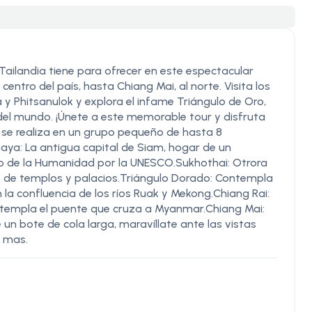
 Tailandia tiene para ofrecer en este espectacular
entro del país, hasta Chiang Mai, al norte. Visita los
 Phitsanulok y explora el infame Triángulo de Oro,
del mundo. ¡Únete a este memorable tour y disfruta
r se realiza en un grupo pequeño de hasta 8
: La antigua capital de Siam, hogar de un
io de la Humanidad por la UNESCO.Sukhothai: Otrora
s de templos y palacios.Triángulo Dorado: Contempla
la confluencia de los ríos Ruak y Mekong.Chiang Rai:
ntempla el puente que cruza a Myanmar.Chiang Mai:
e un bote de cola larga, maravíllate ante las vistas
o mas.