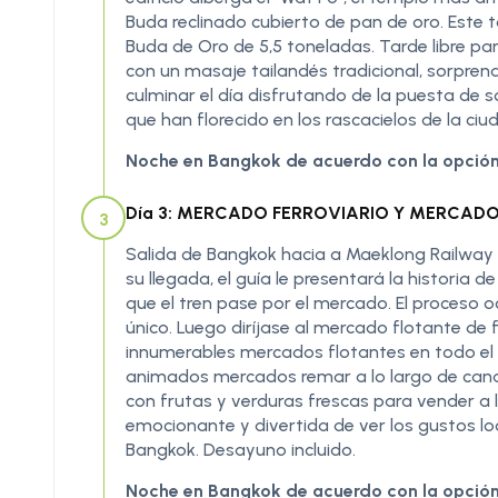
Buda reclinado cubierto de pan de oro. Este t
Buda de Oro de 5,5 toneladas. Tarde libre pa
con un masaje tailandés tradicional, sorprend
culminar el día disfrutando de la puesta de s
que han florecido en los rascacielos de la ciu
Noche en Bangkok de acuerdo con la opción
Día 3: MERCADO FERROVIARIO Y MERCAD
3
Salida de Bangkok hacia a Maeklong Railwa
su llegada, el guía le presentará la historia 
que el tren pase por el mercado. El proceso
único. Luego diríjase al mercado flotante 
innumerables mercados flotantes en todo el p
animados mercados remar a lo largo de can
con frutas y verduras frescas para vender a
emocionante y divertida de ver los gustos lo
Bangkok. Desayuno incluido.
Noche en Bangkok de acuerdo con la opción