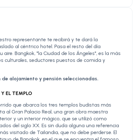
tro representante te recibirá y te dará la
lado al céntrico hotel. Pasa el resto del día
 aire. Bangkok, "la Ciudad de los Ángeles", es la más
es culturales, seductores puestos de comida y
 de alojamiento y pensión seleccionadas.
 Y EL TEMPLO
rrido que abarca los tres templos budistas más
ta al Gran Palacio Real, una gran obra maestra
terior y un interior mágico, que se utilizó como
iados del siglo XX. Es sin duda alguna una referencia
ás visitado de Tailandia, que no debe perderse. El
antiguo de Bangkok, en el que se encuentra el famoso