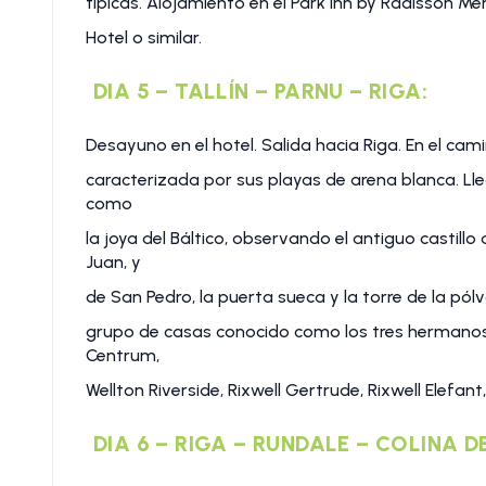
típicas. Alojamiento en el Park Inn by Radisson Me
Hotel o similar.
DIA 5 – TALLÍN – PARNU – RIGA:
Desayuno en el hotel. Salida hacia Riga. En el cam
caracterizada por sus playas de arena blanca. Lleg
como
la joya del Báltico, observando el antiguo castillo d
Juan, y
de San Pedro, la puerta sueca y la torre de la pólv
grupo de casas conocido como los tres hermanos 
Centrum,
Wellton Riverside, Rixwell Gertrude, Rixwell Elefant,
DIA 6 – RIGA – RUNDALE – COLINA D