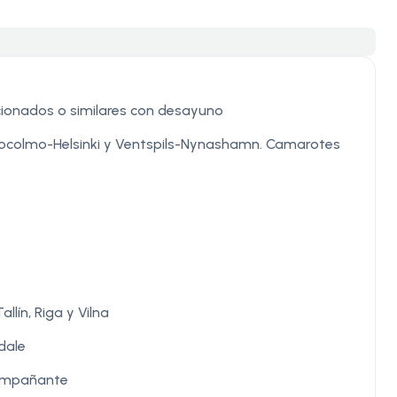
cionados o similares con desayuno
tocolmo-Helsinki y Ventspils-Nynashamn. Camarotes
llín, Riga y Vilna
ndale
acompañante