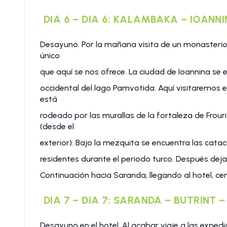
DIA 6 – DIA 6: KALAMBAKA – IOANN
Desayuno. Por la mañana visita de un monasteri
único
que aquí se nos ofrece. La ciudad de Ioannina se e
occidental del lago Pamvotida. Aquí visitaremos e
está
rodeado por las murallas de la fortaleza de Frou
(desde el
exterior). Bajo la mezquita se encuentra las ca
residentes durante el periodo turco. Después dej
Continuación hacia Saranda, llegando al hotel, ce
DIA 7 – DIA 7: SARANDA – BUTRINT 
Desayuno en el hotel. Al acabar viaje a las expedi