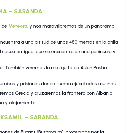
INA – SARANDA:
o de
Meteora
, y nos maravillaremos de un panorama
ncuentra a una altitud de unos 480 metros en la orilla
l casco antiguo, que se encuentra en una península y
rio. También veremos la mezquita de Aslan Pasha
tacumbas y prisiones donde fueron ejecutados muchos
aremos Grecia y cruzaremos la frontera con Albania.
na y alojamiento.
– KSAMIL – SARANDA:
ciones de Butrint (Buthrotum), protegidas por la