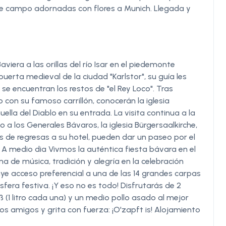
de campo adornadas con flores a Munich. Llegada y
iera a las orillas del río Isar en el piedemonte
uerta medieval de la ciudad "Karlstor", su guía les
 se encuentran los restos de "el Rey Loco". Tras
con su famoso carrillón, conocerán la iglesia
ella del Diablo en su entrada. La visita continua a la
 a los Generales Bávaros, la iglesia Bürgersaalkirche,
tes de regresas a su hotel, pueden dar un paseo por el
. A medio dia Vivmos la auténtica fiesta bávara en el
a de música, tradición y alegría en la celebración
e acceso preferencial a una de las 14 grandes carpas
fera festiva. ¡Y eso no es todo! Disfrutarás de 2
ß (1 litro cada una) y un medio pollo asado al mejor
vos amigos y grita con fuerza: ¡O'zapft is! Alojamiento