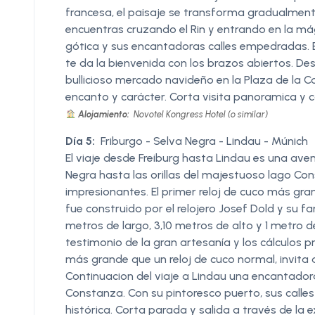
francesa, el paisaje se transforma gradualment
encuentras cruzando el Rin y entrando en la mág
gótica y sus encantadoras calles empedradas. Est
te da la bienvenida con los brazos abiertos. De
bullicioso mercado navideño en la Plaza de la C
encanto y carácter. Corta visita panoramica y co
Alojamiento:
Novotel Kongress Hotel (o similar)
Día 5:
Friburgo - Selva Negra - Lindau - Múnich
El viaje desde Freiburg hasta Lindau es una aven
Negra hasta las orillas del majestuoso lago Co
impresionantes. El primer reloj de cuco más gr
fue construido por el relojero Josef Dold y su 
metros de largo, 3,10 metros de alto y 1 metro
testimonio de la gran artesanía y los cálculos 
más grande que un reloj de cuco normal, invita a 
Continuacion del viaje a Lindau una encantadora
Constanza. Con su pintoresco puerto, sus call
histórica. Corta parada y salida a través de la