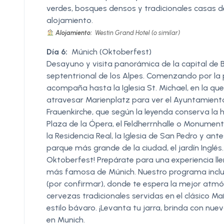
verdes, bosques densos y tradicionales casas 
alojamiento.
Alojamiento:
Westin Grand Hotel (o similar)
Día 6:
Múnich (Oktoberfest)
Desayuno y visita panorámica de la capital de Bav
septentrional de los Alpes. Comenzando por la p
acompaña hasta la Iglesia St. Michael, en la que
atravesar Marienplatz para ver el Ayuntamiento 
Frauenkirche, que según la leyenda conserva la hu
Plaza de la Ópera, el Feldherrnhalle o Monumento
la Residencia Real, la Iglesia de San Pedro y an
parque más grande de la ciudad, el jardín Inglés
Oktoberfest! Prepárate para una experiencia llen
más famosa de Múnich. Nuestro programa incluy
(por confirmar), donde te espera la mejor atmós
cervezas tradicionales servidas en el clásico Ma
estilo bávaro. ¡Levanta tu jarra, brinda con nue
en Munich.