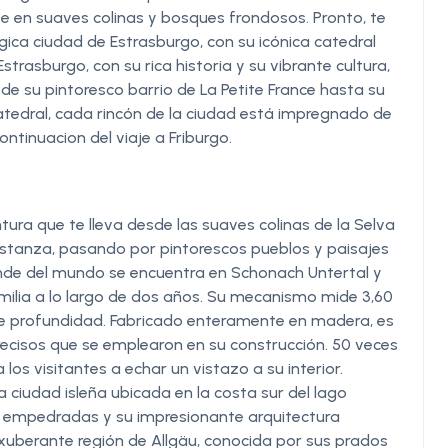
e en suaves colinas y bosques frondosos. Pronto, te
ica ciudad de Estrasburgo, con su icónica catedral
rasburgo, con su rica historia y su vibrante cultura,
sde su pintoresco barrio de La Petite France hasta su
atedral, cada rincón de la ciudad está impregnado de
ntinuacion del viaje a Friburgo.
tura que te lleva desde las suaves colinas de la Selva
nstanza, pasando por pintorescos pueblos y paisajes
ande del mundo se encuentra en Schonach Untertal y
familia a lo largo de dos años. Su mecanismo mide 3,60
 de profundidad. Fabricado enteramente en madera, es
precisos que se emplearon en su construcción. 50 veces
los visitantes a echar un vistazo a su interior.
 ciudad isleña ubicada en la costa sur del lago
es empedradas y su impresionante arquitectura
 exuberante región de Allgäu, conocida por sus prados