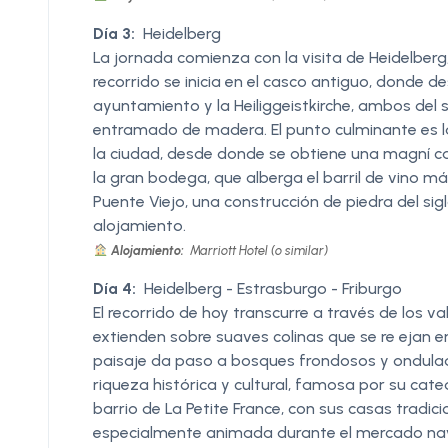
Día 3:
Heidelberg
La jornada comienza con la visita de Heidelberg,
recorrido se inicia en el casco antiguo, donde d
ayuntamiento y la Heiliggeistkirche, ambos del 
entramado de madera. El punto culminante es la v
la ciudad, desde donde se obtiene una magní ca v
la gran bodega, que alberga el barril de vino 
Puente Viejo, una construcción de piedra del siglo
alojamiento.
Alojamiento:
Marriott Hotel (o similar)
Día 4:
Heidelberg - Estrasburgo - Friburgo
El recorrido de hoy transcurre a través de los va
extienden sobre suaves colinas que se re ejan en 
paisaje da paso a bosques frondosos y ondulad
riqueza histórica y cultural, famosa por su cat
barrio de La Petite France, con sus casas tradici
especialmente animada durante el mercado navi