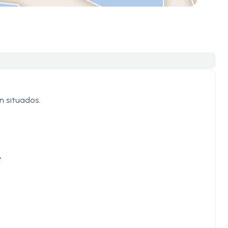
en situados.
t