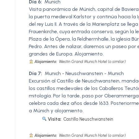
Día 6:
Munich
Visita panorámica de Múnich, capital de Baviera, 
la puerta medieval Karlstor y continúa hacia la 
del rey Luis II. A través de la Marienplatz se lle
Frauenkirche, cuya entrada conserva, según la l
Plaza de la Ópera, la Feldherrnhalle, la iglesia Bü
Pedro. Antes de nalizar, daremos un paseo por e
grandes de Europa. Alojamiento.
Alojamiento:
Westin Grand Munich Hotel (o similar)
Día 7:
Munich - Neuschwanstein - Munich
Excursión al Castillo de Neuschwanstein, mandado 
los castillos medievales de los Caballeros Teutó
mitología. Por la tarde, paso por Oberammergau
celebra cada diez años desde 1633. Posteriormen
a Múnich y alojamiento.
Visita:
Castillo Neuschwanstein
Alojamiento:
Westin Grand Munich Hotel (o similar)