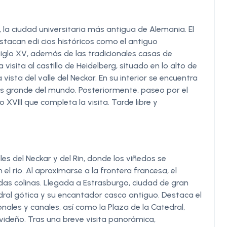
 la ciudad universitaria más antigua de Alemania. El
estacan edi cios históricos como el antiguo
siglo XV, además de las tradicionales casas de
isita al castillo de Heidelberg, situado en lo alto de
ista del valle del Neckar. En su interior se encuentra
más grande del mundo. Posteriormente, paseo por el
 XVIII que completa la visita. Tarde libre y
lles del Neckar y del Rin, donde los viñedos se
el río. Al aproximarse a la frontera francesa, el
as colinas. Llegada a Estrasburgo, ciudad de gran
edral gótica y su encantador casco antiguo. Destaca el
onales y canales, así como la Plaza de la Catedral,
deño. Tras una breve visita panorámica,