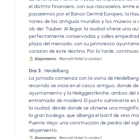
el distrito financiero, con sus rascacielos, entr
pasaremos por el Banco Central Europeo, la Haup
torres de las antiguas murallas y los museos a or
ob der Tauber. Al llegar, la ciudad ofrece una 
perfectamente conservadas y calles empedrada
plaza del mercado, con su pintoresco ayuntami
corazón de este destino. Por la tarde, continuac
Alojamiento:
Marriott Hotel (o similar)
Día 3:
Heidelberg
La jornada comienza con la visita de Heidelberg,
recorrido se inicia en el casco antiguo, donde d
ayuntamiento y la Heiliggeistkirche, ambos del 
entramado de madera. El punto culminante es la v
la ciudad, desde donde se obtiene una magnífica 
la gran bodega, que alberga el barril de vino 
Puente Viejo, una construcción de piedra del siglo
alojamiento.
Alojamiento:
Marriott Hotel (o similar)