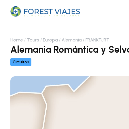
Home
Tours
Europa
Alemania
FRANKFURT
Alemania Romántica y Selv
Circuitos