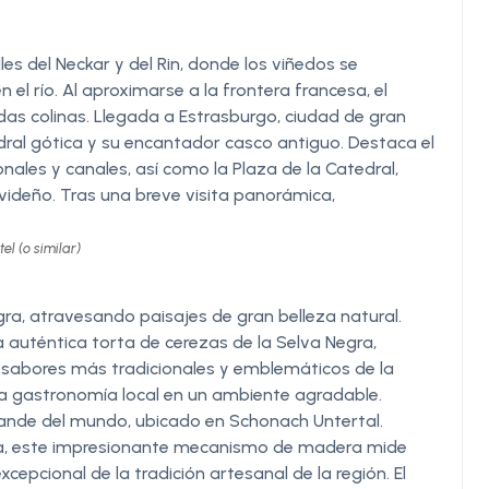
lles del Neckar y del Rin, donde los viñedos se
 el río. Al aproximarse a la frontera francesa, el
as colinas. Llegada a Estrasburgo, ciudad de gran
edral gótica y su encantador casco antiguo. Destaca el
onales y canales, así como la Plaza de la Catedral,
deño. Tras una breve visita panorámica,
l (o similar)
gra, atravesando paisajes de gran belleza natural.
auténtica torta de cerezas de la Selva Negra,
 sabores más tradicionales y emblemáticos de la
 la gastronomía local en un ambiente agradable.
ande del mundo, ubicado en Schonach Untertal.
ilia, este impresionante mecanismo de madera mide
epcional de la tradición artesanal de la región. El