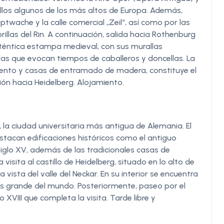
e ellos algunos de los más altos de Europa. Además,
twache y la calle comercial „Zeil“, así como por las
illas del Rin. A continuación, salida hacia Rothenburg
auténtica estampa medieval, con sus murallas
s que evocan tiempos de caballeros y doncellas. La
ento y casas de entramado de madera, constituye el
ión hacia Heidelberg. Alojamiento.
 la ciudad universitaria más antigua de Alemania. El
estacan edificaciones históricos como el antiguo
siglo XV, además de las tradicionales casas de
isita al castillo de Heidelberg, situado en lo alto de
vista del valle del Neckar. En su interior se encuentra
más grande del mundo. Posteriormente, paseo por el
 XVIII que completa la visita. Tarde libre y