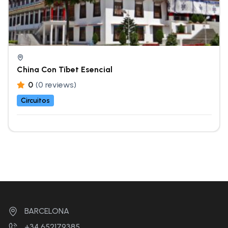
China Con Tíbet Esencial
0
(0 reviews)
Circuitos
BARCELONA
+34 652179385