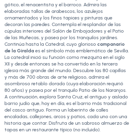
gótico, el renacentista y el barroco. Admira las
elaboradas tallas de arabescos, los azulejos
ornamentados y los finos tapices y pinturas que
decoran las paredes. Contempla el resplandor de las
cúpulas interiores del Salón de Embajadores y el Patio
de las Muñecas, y pasea por los tranquilos jardines.
Continúa hasta la Catedral, cuyo glorioso
campanario
de la Giralda
es el símbolo más emblemático de Sevilla.
La catedral inició su función como mezquita en el siglo
XII y desde entonces se ha convertido en la tercera
iglesia más grande del mundo. Descubre las 80 capillas
y más de 700 obras de arte religioso, admira el
asombroso retablo dorado (cuya elaboración requirió
80 años) y pasea por el tranquilo Patio de los Naranjos.
A continuación, explora Santa Cruz, el antiguo y aislado
barrio judío que, hoy en día, es el barrio más tradicional
del casco antiguo. Forma un laberinto de calles
encaladas, callejones, arcos y patios, cada uno con una
historia que contar. Disfruta de un sabroso almuerzo de
tapas en un restaurante típico (no incluido).