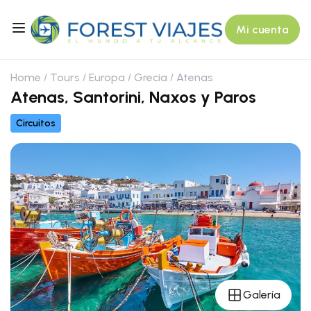
Mi cuenta
Home
Tours
Europa
Grecia
Atenas
Atenas, Santorini, Naxos y Paros
Circuitos
Galería