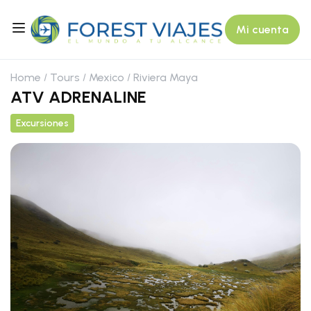
Mi cuenta
Home
Tours
Mexico
Riviera Maya
ATV ADRENALINE
Excursiones