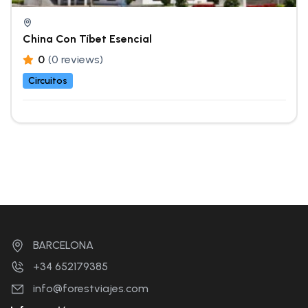
China Con Tíbet Esencial
0
(0 reviews)
Circuitos
BARCELONA
+34 652179385
info@forestviajes.com