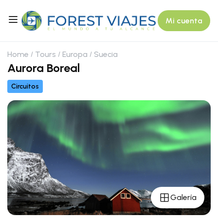
Mi cuenta
Home
Tours
Europa
Suecia
Aurora Boreal
Circuitos
Galería