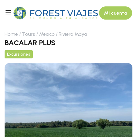
Mi cuenta
Home
Tours
Mexico
Riviera Maya
BACALAR PLUS
Excursiones