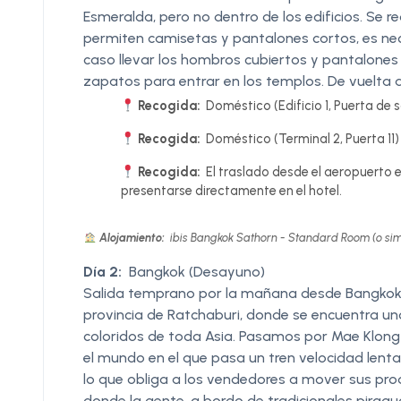
Esmeralda, pero no dentro de los edificios. Se r
permiten camisetas y pantalones cortos, es ne
caso llevar los hombros cubiertos y pantalones o 
zapatos para entrar en los templos. De vuelta al
Recogida:
Doméstico (Edificio 1, Puerta de sa
Recogida:
Doméstico (Terminal 2, Puerta 11) 
Recogida:
El traslado desde el aeropuerto e
presentarse directamente en el hotel.
Alojamiento:
ibis Bangkok Sathorn - Standard Room (o sim
Día 2:
Bangkok (Desayuno)
Salida temprano por la mañana desde Bangkok 
provincia de Ratchaburi, donde se encuentra u
coloridos de toda Asia. Pasamos por Mae Klong 
el mundo en el que pasa un tren velocidad lent
lo que obliga a los vendedores a mover sus pr
donde la gente, a bordo de tradicionales piragu