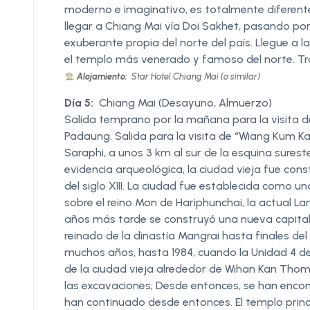
moderno e imaginativo, es totalmente diferente
llegar a Chiang Mai vía Doi Sakhet, pasando po
exuberante propia del norte del país. Llegue a l
el templo más venerado y famoso del norte. Tra
Alojamiento:
Star Hotel Chiang Mai (o similar)
Día 5:
Chiang Mai (Desayuno, Almuerzo)
Salida temprano por la mañana para la visita de
Padaung. Salida para la visita de “Wiang Kum Ka
Saraphi, a unos 3 km al sur de la esquina surest
evidencia arqueológica, la ciudad vieja fue cons
del siglo XIII. La ciudad fue establecida como un
sobre el reino Mon de Hariphunchai, la actual L
años más tarde se construyó una nueva capital,
reinado de la dinastía Mangrai hasta finales del 
muchos años, hasta 1984, cuando la Unidad 4 de
de la ciudad vieja alrededor de Wihan Kan Tho
las excavaciones; Desde entonces, se han enco
han continuado desde entonces. El templo princ