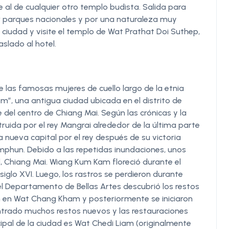
 al de cualquier otro templo budista. Salida para
r parques nacionales y por una naturaleza muy
a ciudad y visite el templo de Wat Prathat Doi Suthep,
slado al hotel.
 las famosas mujeres de cuello largo de la etnia
m”, una antigua ciudad ubicada en el distrito de
e del centro de Chiang Mai. Según las crónicas y la
truida por el rey Mangrai alrededor de la última parte
a nueva capital por el rey después de su victoria
amphun. Debido a las repetidas inundaciones, unos
 Chiang Mai. Wiang Kum Kam floreció durante el
siglo XVI. Luego, los rastros se perdieron durante
l Departamento de Bellas Artes descubrió los restos
m en Wat Chang Kham y posteriormente se iniciaron
ntrado muchos restos nuevos y las restauraciones
ipal de la ciudad es Wat Chedi Liam (originalmente