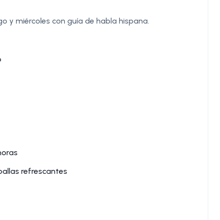
o y miércoles con guía de habla hispana.
o
horas
oallas refrescantes