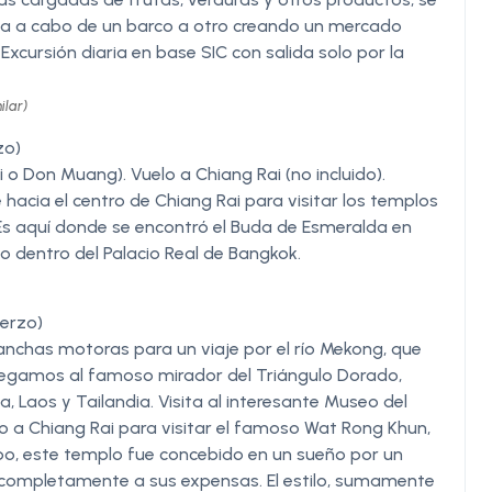
eva a cabo de un barco a otro creando un mercado
Excursión diaria en base SIC con salida solo por la
ilar)
zo)
o Don Muang). Vuelo a Chiang Rai (no incluido).
e hacia el centro de Chiang Rai para visitar los templos
Es aquí donde se encontró el Buda de Esmeralda en
o dentro del Palacio Real de Bangkok.
uerzo)
nchas motoras para un viaje por el río Mekong, que
 Llegamos al famoso mirador del Triángulo Dorado,
 Laos y Tailandia. Visita al interesante Museo del
o a Chiang Rai para visitar el famoso Wat Rong Khun,
po, este templo fue concebido en un sueño por un
o completamente a sus expensas. El estilo, sumamente