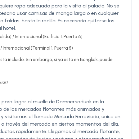
equiere ropa adecuada para la visita al palacio: No se
cesario usar camisas de manga larga o en cualquier
faldas. hasta la rodilla. Es necesario quitarse los
 hotel.
lida) / Internacional (Edificio 1, Puerta 6)
/ Internacional (Terminal 1, Puerta 5)
stá incluido. Sin embargo, si ya está en Bangkok, puede
ilar)
para llegar al muelle de Damnersaduak en la
no de los mercados flotantes más animados y
y visitamos el llamado Mercado Ferroviario, único en
a a través del mercado en ciertos momentos del día,
oductos rápidamente. Llegamos al mercado flotante,
as cargadas de frutas, verduras y otros productos, se