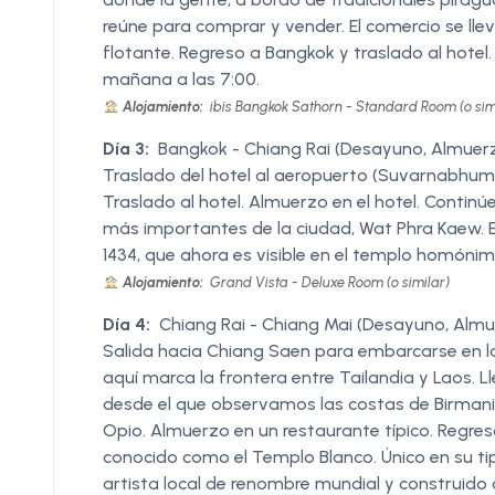
reúne para comprar y vender. El comercio se ll
flotante. Regreso a Bangkok y traslado al hotel. 
mañana a las 7:00.
Alojamiento:
ibis Bangkok Sathorn - Standard Room (o sim
Día 3:
Bangkok - Chiang Rai (Desayuno, Almuer
Traslado del hotel al aeropuerto (Suvarnabhumi 
Traslado al hotel. Almuerzo en el hotel. Continú
más importantes de la ciudad, Wat Phra Kaew. 
1434, que ahora es visible en el templo homónim
Alojamiento:
Grand Vista - Deluxe Room (o similar)
Día 4:
Chiang Rai - Chiang Mai (Desayuno, Alm
Salida hacia Chiang Saen para embarcarse en la
aquí marca la frontera entre Tailandia y Laos.
desde el que observamos las costas de Birmania,
Opio. Almuerzo en un restaurante típico. Regres
conocido como el Templo Blanco. Único en su ti
artista local de renombre mundial y construid