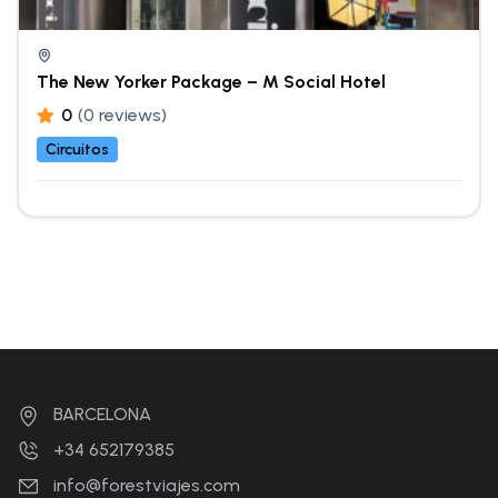
The New Yorker Package – M Social Hotel
0
(0 reviews)
Circuitos
BARCELONA
+34 652179385
info@forestviajes.com