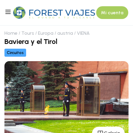
Mi cuenta
Home
Tours
Europa
austria
VIENA
Baviera y el Tirol
Circuitos