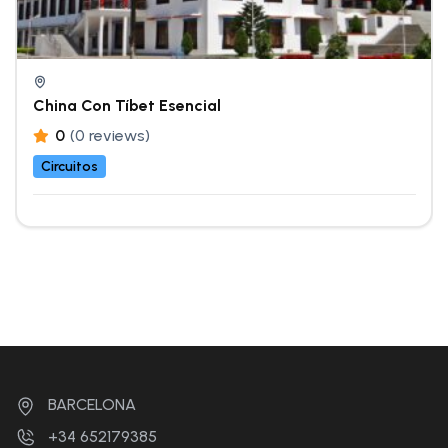
China Con Tíbet Esencial
0
(0 reviews)
Circuitos
BARCELONA
+34 652179385