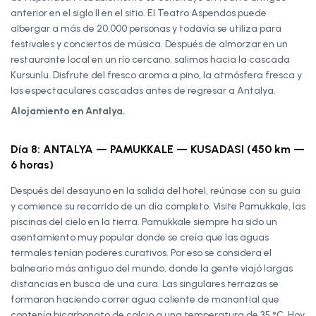
anterior en el siglo II en el sitio. El Teatro Aspendos puede
albergar a más de 20.000 personas y todavía se utiliza para
festivales y conciertos de música. Después de almorzar en un
restaurante local en un río cercano, salimos hacia la cascada
Kursunlu. Disfrute del fresco aroma a pino, la atmósfera fresca y
las espectaculares cascadas antes de regresar a Antalya.
Alojamiento en Antalya.
Día 8: ANTALYA — PAMUKKALE — KUSADASI (450 km —
6 horas)
Después del desayuno en la salida del hotel, reúnase con su guía
y comience su recorrido de un día completo. Visite Pamukkale, las
piscinas del cielo en la tierra. Pamukkale siempre ha sido un
asentamiento muy popular donde se creía que las aguas
termales tenían poderes curativos. Por eso se considera el
balneario más antiguo del mundo, donde la gente viajó largas
distancias en busca de una cura. Las singulares terrazas se
formaron haciendo correr agua caliente de manantial que
contenía bicarbonato de calcio a una temperatura de 35 °C. Hoy