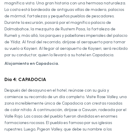
magnífica vista. Una gran historia con una hermosa naturaleza.
La costa está bordeada de antiguas villas de madera, palacios
de mármol, fortalezas y pequeños pueblos de pescadores.
Durante la excursión, pasará por el magnífico palacio de
Dolmabahce, la mezquita de Rustem Pasa, la fortaleza de
Rumeli y, más allá, los parques y pabellones imperiales del palacio
de Yildiz. Al final del recorrido, diríjase al aeropuerto para tomar
su vuelo a Kayseri. Al llegar al aeropuerto de Kayseri, será recibido
por su conductor, quien lo llevará a su hotel en Capadocia.
Alojamiento en Capadocia.
Día 4: CAPADOCIA
Después del desayuno en el hotel, reúnase con su guía y
comience su recorrido de un día completo. Visite Rose Valley, una
zona increíblemente única de Capadocia con crestas rosadas
de color nítido. A continuación, diríjase a Cavusin, rodeada por el
Valle Rojo. Las casas del pueblo fueron divididas en enormes
formaciones rocosas. El pueblo es famoso por sus iglesias
rupestres. Luego, Pigeon Valley, que debe su nombre a los