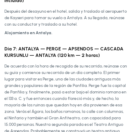
incluido)
Después del desayuno en el hotel, salida y traslado al aeropuerto
de Kayseri para tomar su vuelo a Antalya. A su llegada, reúnase
con su conductor y traslado a su hotel.
Alojamiento en Antalya.
Día 7: ANTALYA — PERGE — APSENDOS — CASCADA
KURSUNLU — ANTALYA (120 km — 2 horas)
De acuerdo con la hora de recogida de su recorrido, reúnase con
su guía y comience su recorrido de un día completo. El primer
lugar para visitar es Perge, una de las ciudades antiguas más
grandes y populares de la región de Panfilia. Perge fue la capital
de Panfilia y, finalmente, pasó a estar bajo el dominio romano en
el 133 a. C. y fue entonces cuando floreció más y, de hecho, la
mayoría de las ruinas que quedan hoy en día provienen de esa
zona. Verás el Ágora, los baños romanos, la calle con columnas,
el Ninfario y también el Gran Anfiteatro, con capacidad para
15.000 personas. Nuestra segunda parada es el Teatro Antiguo
de Aspendos. Probablemente se construyó un teatro antiguo