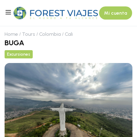
Mi cuenta
Home
Tours
Colombia
Cali
BUGA
Excursiones