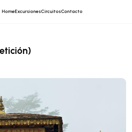
Home
Excursiones
Circuitos
Contacto
etición)