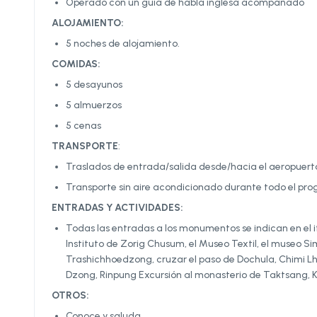
Operado con un guía de habla inglesa acompañado
ALOJAMIENTO:
5 noches de alojamiento.
COMIDAS:
5 desayunos
5 almuerzos
5 cenas
TRANSPORTE
:
Traslados de entrada/salida desde/hacia el aeropuerto
Transporte sin aire acondicionado durante todo el prog
ENTRADAS Y ACTIVIDADES:
Todas las entradas a los monumentos se indican en el itin
Instituto de Zorig Chusum, el Museo Textil, el museo Si
Trashichhoedzong, cruzar el paso de Dochula, Chimi L
Dzong, Rinpung Excursión al monasterio de Taktsang, 
OTROS:
Conoce y saluda