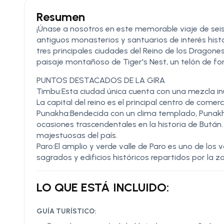
Resumen
¡Únase a nosotros en este memorable viaje de seis
antiguos monasterios y santuarios de interés hist
tres principales ciudades del Reino de los Dragone
paisaje montañoso de Tiger's Nest, un telón de fo
PUNTOS DESTACADOS DE LA GIRA
Timbu:Esta ciudad única cuenta con una mezcla in
La capital del reino es el principal centro de comerc
Punakha:Bendecida con un clima templado, Punakh
ocasiones trascendentales en la historia de Bután
majestuosas del país.
Paro:El amplio y verde valle de Paro es uno de los
sagrados y edificios históricos repartidos por la z
LO QUE ESTÁ INCLUIDO:
GUÍA TURÍSTICO: