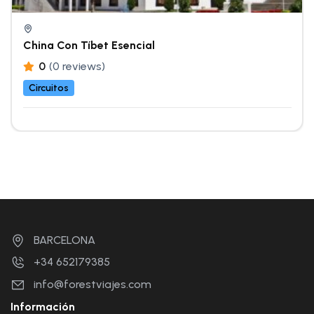
China Con Tíbet Esencial
0
(0 reviews)
Circuitos
BARCELONA
+34 652179385
info@forestviajes.com
Información