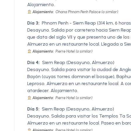
Alojamiento.
Alojamiento:
Ohana Phnom Penh Palace (o similar)
Día 3:
Phnom Penh - Siem Reap (314 km, 6 hor
Desayuno. Salida por carretera hacia Siem Reap
que data del siglo VII y que presenta uno de lo
Almuerzo en un restaurante local. Llegada a Sie
Alojamiento:
Pierre Hotel (o similar)
Día 4:
Siem Reap (Desayuno, Almuerzo)
Desayuno. Salida para visitar la ciudad de Angk
Bayón (cuyas torres dominan el bosque), Baphuo
Leproso. Almuerzo en un restaurante local. A c
atardecer. Alojamiento.
Alojamiento:
Pierre Hotel (o similar)
Día 5:
Siem Reap (Desayuno, Almuerzo)
Desayuno. Salida para visitar los Templos Ta So
Almuerzo en un restaurante local. Paseo en barc
Alojamiento:
Pierre Hotel (o similar)