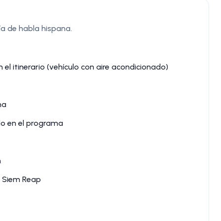
ía de habla hispana.
el itinerario (vehículo con aire acondicionado)
ma
o en el programa
h
n Siem Reap