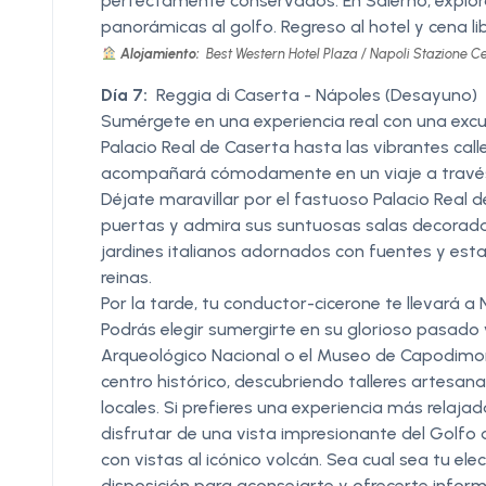
perfectamente conservados. En Salerno, explora l
panorámicas al golfo. Regreso al hotel y cena lib
Alojamiento:
Best Western Hotel Plaza / Napoli Stazione Cen
Día 7:
Reggia di Caserta - Nápoles (Desayuno)
Sumérgete en una experiencia real con una excu
Palacio Real de Caserta hasta las vibrantes cal
acompañará cómodamente en un viaje a través de
Déjate maravillar por el fastuoso Palacio Real de 
puertas y admira sus suntuosas salas decorada
jardines italianos adornados con fuentes y est
reinas.
Por la tarde, tu conductor-cicerone te llevará a 
Podrás elegir sumergirte en su glorioso pasad
Arqueológico Nacional o el Museo de Capodimonte
centro histórico, descubriendo talleres artesa
locales. Si prefieres una experiencia más relaja
disfrutar de una vista impresionante del Golfo 
con vistas al icónico volcán. Sea cual sea tu el
disposición para aconsejarte y ofrecerte informa