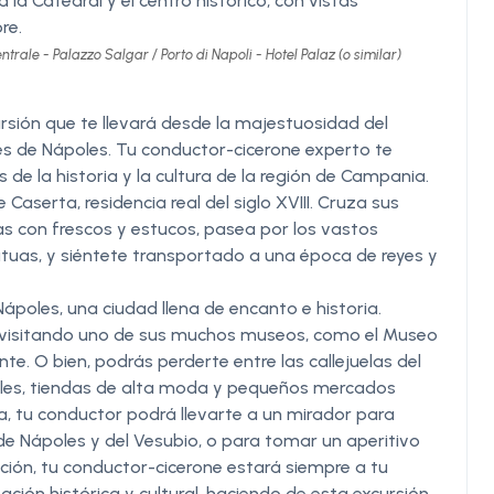
a Catedral y el centro histórico, con vistas
re.
trale - Palazzo Salgar / Porto di Napoli - Hotel Palaz (o similar)
rsión que te llevará desde la majestuosidad del
les de Nápoles. Tu conductor-cicerone experto te
 la historia y la cultura de la región de Campania.
Caserta, residencia real del siglo XVIII. Cruza sus
s con frescos y estucos, pasea por los vastos
atuas, y siéntete transportado a una época de reyes y
Nápoles, una ciudad llena de encanto e historia.
o visitando uno de sus muchos museos, como el Museo
. O bien, podrás perderte entre las callejuelas del
nales, tiendas de alta moda y pequeños mercados
da, tu conductor podrá llevarte a un mirador para
de Nápoles y del Vesubio, o para tomar un aperitivo
ección, tu conductor-cicerone estará siempre a tu
ción histórica y cultural, haciendo de esta excursión