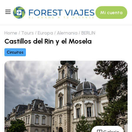
Mi cuenta
Home
Tours
Europa
Alemania
BERLIN
Castillos del Rin y el Mosela
Circuitos