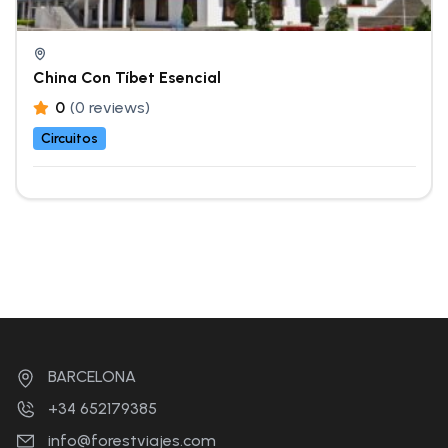
China Con Tíbet Esencial
0
(0 reviews)
Circuitos
BARCELONA
+34 652179385
info@forestviajes.com