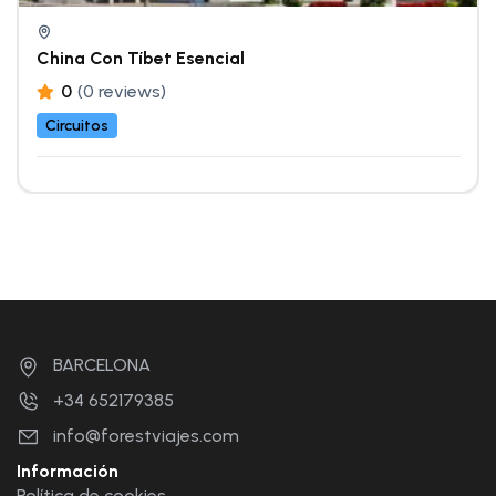
China Con Tíbet Esencial
0
(0 reviews)
Circuitos
BARCELONA
+34 652179385
info@forestviajes.com
Información
Política de cookies