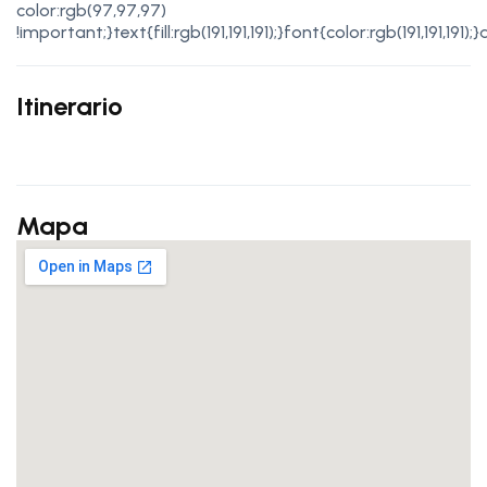
color:rgb(97,97,97)
!important;}text{fill:rgb(191,191,191);}font{color:rgb(191,191,
Itinerario
Mapa