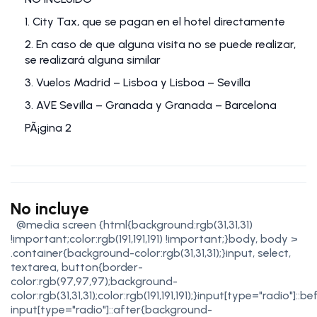
1. City Tax, que se pagan en el hotel directamente
2. En caso de que alguna visita no se puede realizar,
se realizará alguna similar
3. Vuelos Madrid – Lisboa y Lisboa – Sevilla
3. AVE Sevilla – Granada y Granada – Barcelona
PÃ¡gina 2
No incluye
@media screen {html{background:rgb(31,31,31)
!important;color:rgb(191,191,191) !important;}body, body >
.container{background-color:rgb(31,31,31);}input, select,
textarea, button{border-
color:rgb(97,97,97);background-
color:rgb(31,31,31);color:rgb(191,191,191);}input[type="radio"]::be
input[type="radio"]::after{background-