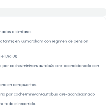
nados o similares
Flotante) en Kumarakom con régimen de pension
el Dia 01)
to por coche/minivan/autobús aire-acondicionado con
ona en aeropuertos.
erario por coche/minivan/autobús aire-acondicionado
 todo el recorrido.