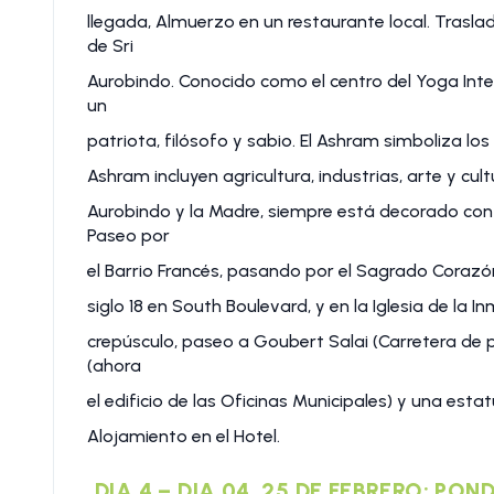
llegada, Almuerzo en un restaurante local. Traslad
de Sri
Aurobindo. Conocido como el centro del Yoga Integ
un
patriota, filósofo y sabio. El Ashram simboliza lo
Ashram incluyen agricultura, industrias, arte y cult
Aurobindo y la Madre, siempre está decorado con 
Paseo por
el Barrio Francés, pasando por el Sagrado Corazón 
siglo 18 en South Boulevard, y en la Iglesia de la I
crepúsculo, paseo a Goubert Salai (Carretera de pl
(ahora
el edificio de las Oficinas Municipales) y una esta
Alojamiento en el Hotel.
DIA 4 – DIA 04. 25 DE FEBRERO: PO