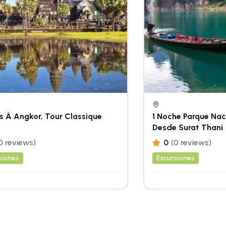
s À Angkor, Tour Classique
1 Noche Parque Nac
Desde Surat Thani
0 reviews)
0
(0 reviews)
siones
Excursiones