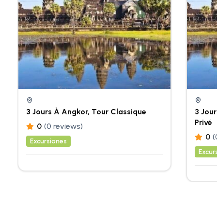
3 Jours À Angkor, Tour Classique
3 Jour
Privé
0
(0 reviews)
0
(
Excursiones
Excur