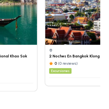
ional Khao Sok
2 Noches En Bangkok Klong Tou
0
(0 reviews)
Excursiones