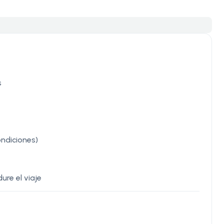
s
ondiciones)
ure el viaje