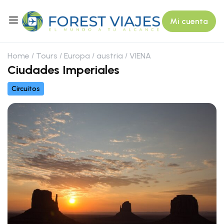
Mi cuenta
Home
Tours
Europa
austria
VIENA
Ciudades Imperiales
Circuitos