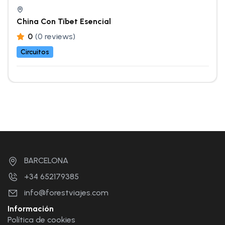
China Con Tíbet Esencial
0
(0 reviews)
Circuitos
BARCELONA
+34 652179385
info@forestviajes.com
Información
Política de cookies