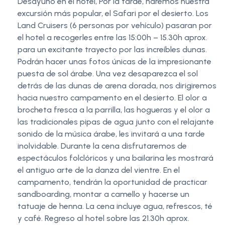
Desayuno en el hotel, Por la tarde, haremos nuestra
excursión más popular, el Safari por el desierto. Los
Land Cruisers (6 personas por vehículo) pasaran por
el hotel a recogerles entre las 15:00h – 15.30h aprox.
para un excitante trayecto por las increíbles dunas.
Podrán hacer unas fotos únicas de la impresionante
puesta de sol árabe. Una vez desaparezca el sol
detrás de las dunas de arena dorada, nos dirigiremos
hacia nuestro campamento en el desierto. El olor a
brocheta fresca a la parrilla, las hogueras y el olor a
las tradicionales pipas de agua junto con el relajante
sonido de la música árabe, les invitará a una tarde
inolvidable. Durante la cena disfrutaremos de
espectáculos folclóricos y una bailarina les mostrará
el antiguo arte de la danza del vientre. En el
campamento, tendrán la oportunidad de practicar
sandboarding, montar a camello y hacerse un
tatuaje de henna. La cena incluye agua, refrescos, té
y café. Regreso al hotel sobre las 21.30h aprox.