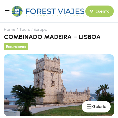
Mi cuenta
Home
Tours
Europa
COMBINADO MADEIRA – LISBOA
Excursiones
Galería