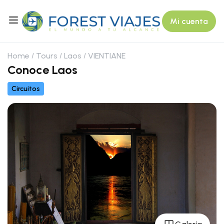
Mi cuenta
Home
Tours
Laos
VIENTIANE
Conoce Laos
Circuitos