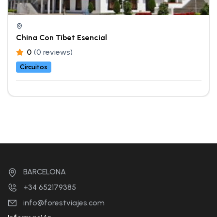
China Con Tíbet Esencial
0
(0 reviews)
Circuitos
BARCELONA
+34 652179385
info@forestviajes.com