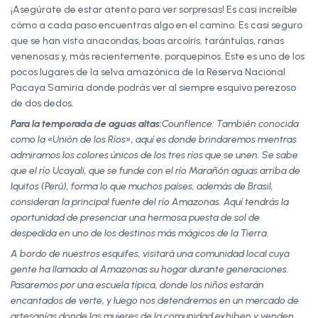
¡Asegúrate de estar atento para ver sorpresas! Es casi increíble
cómo a cada paso encuentras algo en el camino. Es casi seguro
que se han visto anacondas, boas arcoíris, tarántulas, ranas
venenosas y, más recientemente, porquepinos. Este es uno de los
pocos lugares de la selva amazónica de la Reserva Nacional
Pacaya Samiria donde podrás ver al siempre esquivo perezoso
de dos dedos.
Para la temporada de aguas altas:
Counflence: También conocida
como la «Unión de los Ríos», aquí es donde brindaremos mientras
admiramos los colores únicos de los tres ríos que se unen. Se sabe
que el río Ucayali, que se funde con el río Marañón aguas arriba de
Iquitos (Perú), forma lo que muchos países, además de Brasil,
consideran la principal fuente del río Amazonas. Aquí tendrás la
oportunidad de presenciar una hermosa puesta de sol de
despedida en uno de los destinos más mágicos de la Tierra.
A bordo de nuestros esquifes, visitará una comunidad local cuya
gente ha llamado al Amazonas su hogar durante generaciones.
Pasaremos por una escuela típica, donde los niños estarán
encantados de verte, y luego nos detendremos en un mercado de
artesanías donde las mujeres de la comunidad exhiben y venden