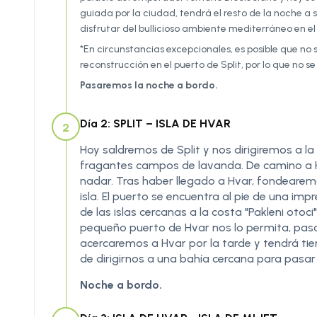
guiada por la ciudad, tendrá el resto de la noche a 
disfrutar del bullicioso ambiente mediterráneo en e
*En circunstancias excepcionales, es posible que no 
reconstrucción en el puerto de Split, por lo que no s
Pasaremos la noche a bordo.
Día 2: SPLIT – ISLA DE HVAR
2
Hoy saldremos de Split y nos dirigiremos a la
fragantes campos de lavanda. De camino a 
nadar. Tras haber llegado a Hvar, fondearemo
isla. El puerto se encuentra al pie de una im
de las islas cercanas a la costa "Pakleni oto
pequeño puerto de Hvar nos lo permita, pasar
acercaremos a Hvar por la tarde y tendrá tiem
de dirigirnos a una bahía cercana para pasar l
Noche a bordo.