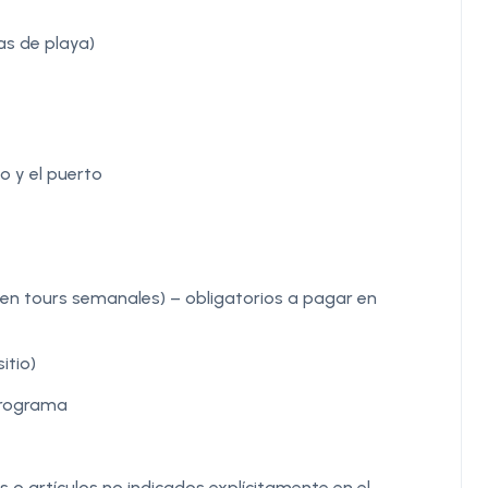
as de playa)
o y el puerto
n tours semanales) – obligatorios a pagar en
itio)
 programa
 o artículos no indicados explícitamente en el