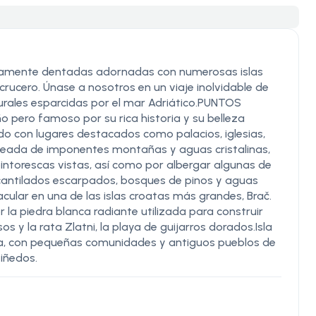
madamente dentadas adornadas con numerosas islas
crucero. Únase a nosotros en un viaje inolvidable de
turales esparcidas por el mar Adriático.PUNTOS
ero famoso por su rica historia y su belleza
do con lugares destacados como palacios, iglesias,
Rodeada de imponentes montañas y aguas cristalinas,
pintorescas vistas, así como por albergar algunas de
acantilados escarpados, bosques de pinos y aguas
acular en una de las islas croatas más grandes, Brač.
a piedra blanca radiante utilizada para construir
y la rata Zlatni, la playa de guijarros dorados.Isla
ica, con pequeñas comunidades y antiguos pueblos de
iñedos.