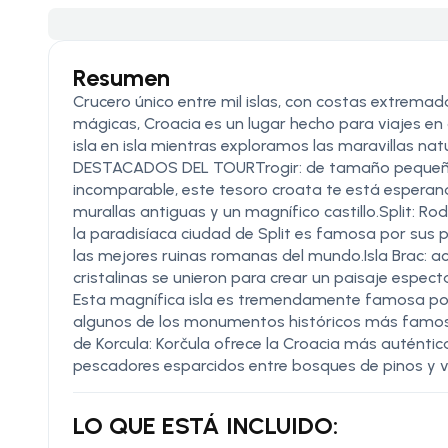
Resumen
Crucero único entre mil islas, con costas extre
mágicas, Croacia es un lugar hecho para viajes en 
isla en isla mientras exploramos las maravillas na
DESTACADOS DEL TOURTrogir: de tamaño pequeño p
incomparable, este tesoro croata te está esperan
murallas antiguas y un magnífico castillo.Split: 
la paradisíaca ciudad de Split es famosa por sus 
las mejores ruinas romanas del mundo.Isla Brac: 
cristalinas se unieron para crear un paisaje espect
Esta magnífica isla es tremendamente famosa por l
algunos de los monumentos históricos más famosos 
de Korcula: Korčula ofrece la Croacia más autént
pescadores esparcidos entre bosques de pinos y v
LO QUE ESTÁ INCLUIDO: