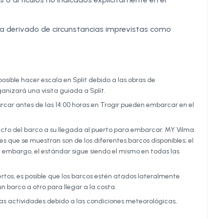
tra derivado de circunstancias imprevistas como
posible hacer escala en Split debido a las obras de
ganizará una visita guiada a Split.
car antes de las 14:00 horas en Trogir pueden embarcar en el
acto del barco a su llegada al puerto para embarcar. MY Vilma
es que se muestran son de los diferentes barcos disponibles; el
 Sin embargo, el estándar sigue siendo el mismo en todas las
uertos, es posible que los barcos estén atados lateralmente
n barco a otro para llegar a la costa.
 las actividades debido a las condiciones meteorológicas,