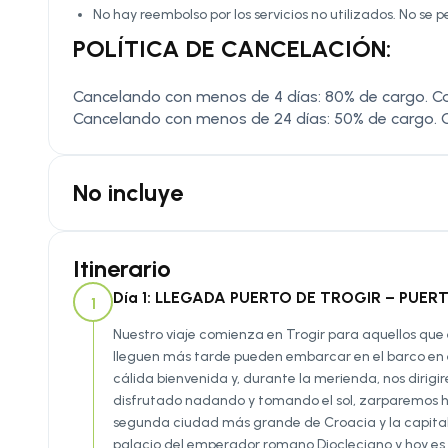
No hay reembolso por los servicios no utilizados. No se p
POLÍTICA DE CANCELACIÓN:
Cancelando con menos de 4 días: 80% de cargo. C
Cancelando con menos de 24 días: 50% de cargo. 
No incluye
Itinerario
Día 1: LLEGADA PUERTO DE TROGIR – PUERT
1
Nuestro viaje comienza en Trogir para aquellos que e
lleguen más tarde pueden embarcar en el barco en el 
cálida bienvenida y, durante la merienda, nos dirigi
disfrutado nadando y tomando el sol, zarparemos haci
segunda ciudad más grande de Croacia y la capital
palacio del emperador romano Diocleciano y hoy es u