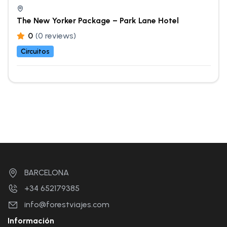
The New Yorker Package – Park Lane Hotel
0
(0 reviews)
Circuitos
BARCELONA
+34 652179385
info@forestviajes.com
Información