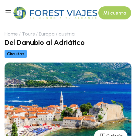
Mi cuenta
Home
Tours
Europa
austria
Del Danubio al Adriático
Circuitos