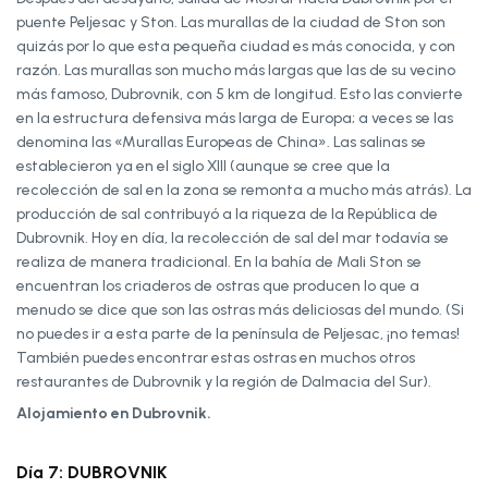
puente Peljesac y Ston. Las murallas de la ciudad de Ston son
quizás por lo que esta pequeña ciudad es más conocida, y con
razón. Las murallas son mucho más largas que las de su vecino
más famoso, Dubrovnik, con 5 km de longitud. Esto las convierte
en la estructura defensiva más larga de Europa; a veces se las
denomina las «Murallas Europeas de China». Las salinas se
establecieron ya en el siglo XIII (aunque se cree que la
recolección de sal en la zona se remonta a mucho más atrás). La
producción de sal contribuyó a la riqueza de la República de
Dubrovnik. Hoy en día, la recolección de sal del mar todavía se
realiza de manera tradicional. En la bahía de Mali Ston se
encuentran los criaderos de ostras que producen lo que a
menudo se dice que son las ostras más deliciosas del mundo. (Si
no puedes ir a esta parte de la península de Peljesac, ¡no temas!
También puedes encontrar estas ostras en muchos otros
restaurantes de Dubrovnik y la región de Dalmacia del Sur).
Alojamiento en Dubrovnik.
Día 7: DUBROVNIK