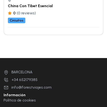
China Con Tíbet Esencial
0
(0 reviews)
Circuitos
BARCELONA
+34 652179385
info@forestviajes.com
Información
Política de cookies