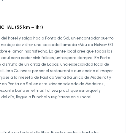
HAL (55 km – 1hr)
 del hotel y salga hacia Ponta do Sol, un encantador puerto
o, no deje de visitar una cascada llamada «Veu da Noiva» (El
obre el amor insatisfecho. La gente local cree que todas las
aquí para poder vivir felices juntas para siempre. En Porto
 y disfruta de un arroz de Lapas, una especialidad local de
l Libro Guinness por ser el restaurante que cocina el mayor
íjase a la meseta de Paul da Serra (la única de Madeira) y
 en Ponta do Sol, en este «rincón soleado de Madeira»,
escante baño en el mar, tal vez practique esnórquel y
l día, llegue a Funchal y regístrese en su hotel.
isfrute de todo el día libre. Puede conducir hasta los