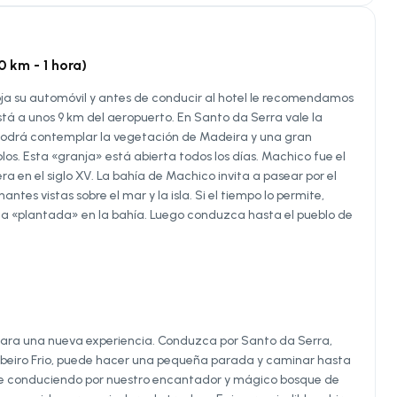
km - 1 hora)
oja su automóvil y antes de conducir al hotel le recomendamos
stá a unos 9 km del aeropuerto. En Santo da Serra vale la
 podrá contemplar la vegetación de Madeira y una gran
blos. Esta «granja» está abierta todos los días. Machico fue el
en el siglo XV. La bahía de Machico invita a pasear por el
tes vistas sobre el mar y la isla. Si el tiempo lo permite,
na «plantada» en la bahía. Luego conduzca hasta el pueblo de
para una nueva experiencia. Conduzca por Santo da Serra,
a Ribeiro Frio, puede hacer una pequeña parada y caminar hasta
tinúe conduciendo por nuestro encantador y mágico bosque de