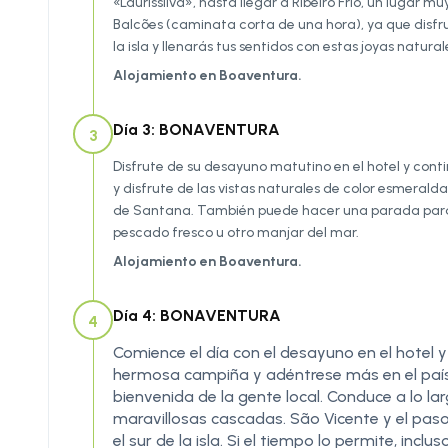
«Laurissilva», hasta llegar a Ribeiro Frio, un lugar m
Balcões (caminata corta de una hora), ya que disf
la isla y llenarás tus sentidos con estas joyas natural
Alojamiento en Boaventura.
Día 3: BONAVENTURA
3
Disfrute de su desayuno matutino en el hotel y cont
y disfrute de las vistas naturales de color esmerald
de Santana. También puede hacer una parada para co
pescado fresco u otro manjar del mar.
Alojamiento en Boaventura.
Día 4: BONAVENTURA
4
Comience el día con el desayuno en el hotel 
hermosa campiña y adéntrese más en el país l
bienvenida de la gente local. Conduce a lo la
maravillosas cascadas. São Vicente y el pas
el sur de la isla. Si el tiempo lo permite, incl