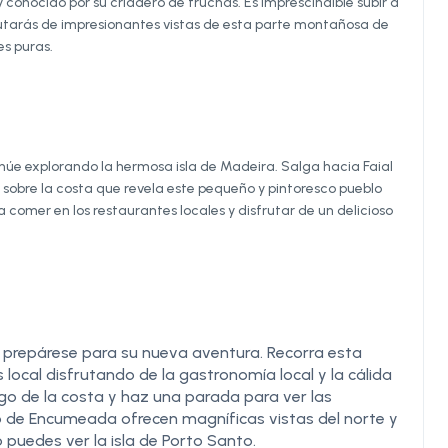
uy conocido por su criadero de truchas. Es imprescindible subir a
rutarás de impresionantes vistas de esta parte montañosa de
es puras.
inúe explorando la hermosa isla de Madeira. Salga hacia Faial
a sobre la costa que revela este pequeño y pintoresco pueblo
mer en los restaurantes locales y disfrutar de un delicioso
y prepárese para su nueva aventura. Recorra esta
ocal disfrutando de la gastronomía local y la cálida
rgo de la costa y haz una parada para ver las
o de Encumeada ofrecen magníficas vistas del norte y
uso puedes ver la isla de Porto Santo.