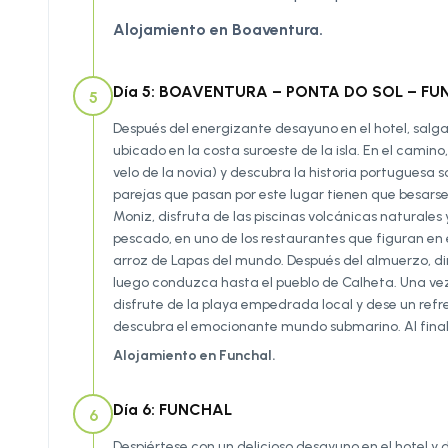
Alojamiento en Boaventura.
Día 5: BOAVENTURA – PONTA DO SOL – FUNC
5
Después del energizante desayuno en el hotel, salga
ubicado en la costa suroeste de la isla. En el camin
velo de la novia) y descubra la historia portuguesa s
parejas que pasan por este lugar tienen que besarse 
Moniz, disfruta de las piscinas volcánicas naturales
pescado, en uno de los restaurantes que figuran en e
arroz de Lapas del mundo. Después del almuerzo, dir
luego conduzca hasta el pueblo de Calheta. Una vez
disfrute de la playa empedrada local y dese un refr
descubra el emocionante mundo submarino. Al final de
Alojamiento en Funchal.
Día 6: FUNCHAL
6
Despiértese con un delicioso desayuno en el hotel y d