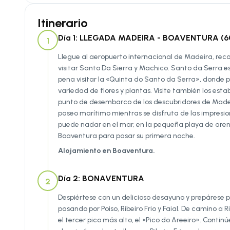
Itinerario
Día 1: LLEGADA MADEIRA - BOAVENTURA (60 
1
Llegue al aeropuerto internacional de Madeira, rec
visitar Santo Da Sierra y Machico. Santo da Serra e
pena visitar la «Quinta do Santo da Serra», donde
variedad de flores y plantas. Visite también los esta
punto de desembarco de los descubridores de Madera 
paseo marítimo mientras se disfruta de las impresionan
puede nadar en el mar, en la pequeña playa de are
Boaventura para pasar su primera noche.
Alojamiento en Boaventura.
Día 2: BONAVENTURA
2
Despiértese con un delicioso desayuno y prepárese 
pasando por Poiso, Ribeiro Frio y Faial. De camino 
el tercer pico más alto, el «Pico do Areeiro». Con