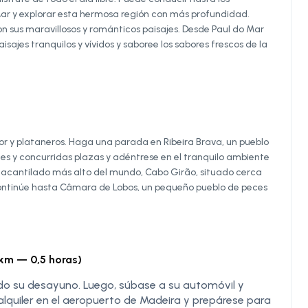
ar y explorar esta hermosa región con más profundidad.
n sus maravillosos y románticos paisajes. Desde Paul do Mar
sajes tranquilos y vívidos y saboree los sabores frescos de la
flor y plataneros. Haga una parada en Ribeira Brava, un pueblo
les y concurridas plazas y adéntrese en el tranquilo ambiente
 acantilado más alto del mundo, Cabo Girão, situado cerca
ontinúe hasta Câmara de Lobos, un pequeño pueblo de peces
km — 0,5 horas)
o su desayuno. Luego, súbase a su automóvil y
alquiler en el aeropuerto de Madeira y prepárese para