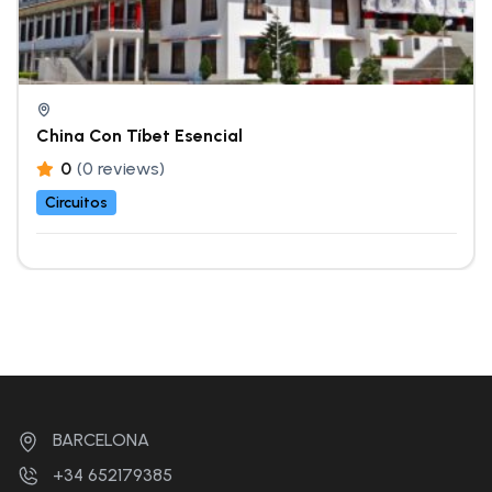
China Con Tíbet Esencial
0
(0 reviews)
Circuitos
BARCELONA
+34 652179385