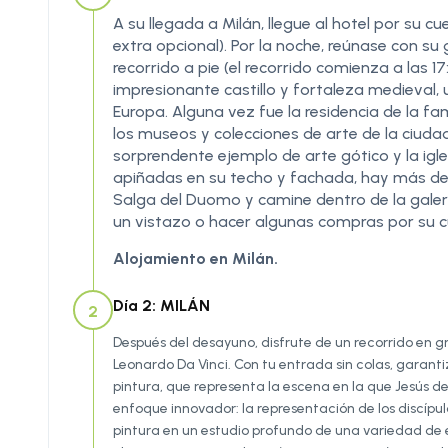
A su llegada a Milán, llegue al hotel por su c
extra opcional). Por la noche, reúnase con su
recorrido a pie (el recorrido comienza a las 17
impresionante castillo y fortaleza medieval,
Europa. Alguna vez fue la residencia de la f
los museos y colecciones de arte de la ciudad
sorprendente ejemplo de arte gótico y la igle
apiñadas en su techo y fachada, hay más de 3.2
Salga del Duomo y camine dentro de la galerí
un vistazo o hacer algunas compras por su c
Alojamiento en Milán.
Día 2: MILÁN
2
Después del desayuno, disfrute de un recorrido en 
Leonardo Da Vinci. Con tu entrada sin colas, garanti
pintura, que representa la escena en la que Jesús de
enfoque innovador: la representación de los discípul
pintura en un estudio profundo de una variedad de