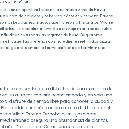
a vida» en Milán!
nte, con un aperitivo típico en la animada zona de Navigli.
gusta comida callejera y bebe vino, cócteles y cerveza. Pruebe
n las bebidas espirituosas que hicieron la historia de Milán e
itados. Los cócteles lo llevarán a un viaje mientras descubre
fluido en casi todas las regiones de Italia. Degustarás
rmet, cubiertas o rellenas con ingredientes refinados; pizza
ional; gelato, siempre la forma perfecta de terminar una
punto de encuentro para disfrutar de una excursión de
n en un autocar con aire acondicionado y en solo una
co y disfrute de tiempo libre para conocer la ciudad y
l recorrido continúa con un crucero de 1 hora por el
ento a Villa d'Este en Cernobbio, un lujoso hotel
ima mediterráneo asegura una abundancia de plantas
el año. De regreso a Como, únase a un viaje