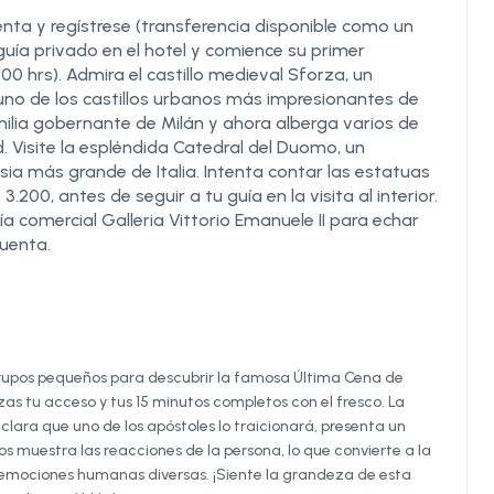
uenta y regístrese (transferencia disponible como un
 guía privado en el hotel y comience su primer
:00 hrs). Admira el castillo medieval Sforza, un
 uno de los castillos urbanos más impresionantes de
amilia gobernante de Milán y ahora alberga varios de
. Visite la espléndida Catedral del Duomo, un
sia más grande de Italia. Intenta contar las estatuas
00, antes de seguir a tu guía en la visita al interior.
a comercial Galleria Vittorio Emanuele II para echar
uenta.
grupos pequeños para descubrir la famosa Última Cena de
zas tu acceso y tus 15 minutos completos con el fresco. La
clara que uno de los apóstoles lo traicionará, presenta un
os muestra las reacciones de la persona, lo que convierte a la
 emociones humanas diversas. ¡Siente la grandeza de esta