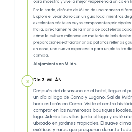
obra maestra y vive la mejor «experiencia única en l
Por la tarde, disfrute de Milán de una manera difere
Explore el vecindario con un guía local mientras de
excelentes cócteles cuyos componentes principales so
Italia, directamente de la mano de cocteleros capac
cómo la cultura milanesa en materia de bebidas ha in
preparaciones extraordinarias: patatas rellenas gou
en cono, una nueva experiencia para un plato tradic
comida.
Alojamiento en Milán.
Día 3: MILÁN
3
Después del desayuno en el hotel, llegue al 
un día al lago de Como y Lugano. Sal de Milá
hora estarás en Como. Visite el centro históri
comprar en las numerosas boutiques locales. E
lago. Admire las villas junto al lago y esté at
ubicado en jardines tropicales. El suave cl
exóticas y raras que prosperan durante todo 