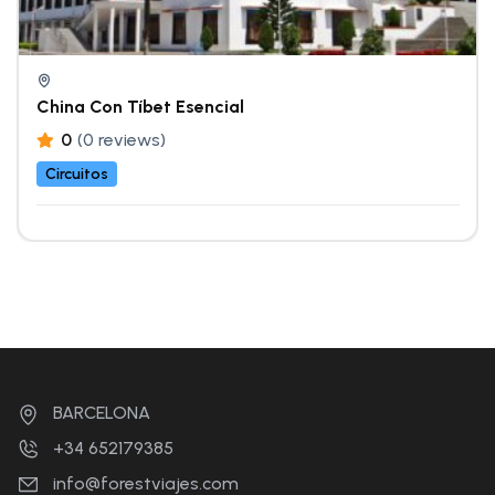
China Con Tíbet Esencial
0
(0 reviews)
Circuitos
BARCELONA
+34 652179385
info@forestviajes.com