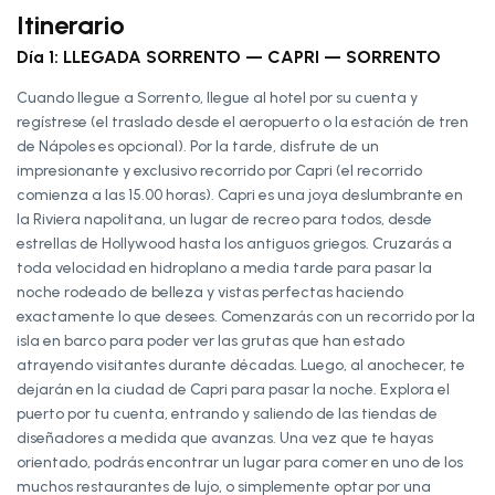
Itinerario
Día 1: LLEGADA SORRENTO — CAPRI — SORRENTO
Cuando llegue a Sorrento, llegue al hotel por su cuenta y
regístrese (el traslado desde el aeropuerto o la estación de tren
de Nápoles es opcional). Por la tarde, disfrute de un
impresionante y exclusivo recorrido por Capri (el recorrido
comienza a las 15.00 horas). Capri es una joya deslumbrante en
la Riviera napolitana, un lugar de recreo para todos, desde
estrellas de Hollywood hasta los antiguos griegos. Cruzarás a
toda velocidad en hidroplano a media tarde para pasar la
noche rodeado de belleza y vistas perfectas haciendo
exactamente lo que desees. Comenzarás con un recorrido por la
isla en barco para poder ver las grutas que han estado
atrayendo visitantes durante décadas. Luego, al anochecer, te
dejarán en la ciudad de Capri para pasar la noche. Explora el
puerto por tu cuenta, entrando y saliendo de las tiendas de
diseñadores a medida que avanzas. Una vez que te hayas
orientado, podrás encontrar un lugar para comer en uno de los
muchos restaurantes de lujo, o simplemente optar por una