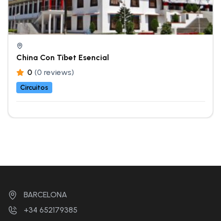
China Con Tíbet Esencial
0
(0 reviews)
Circuitos
BARCELONA
+34 652179385