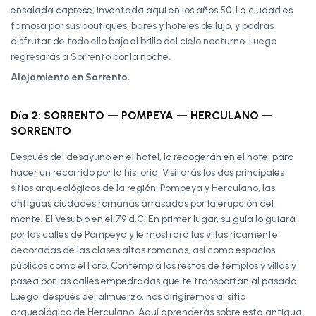
ensalada caprese, inventada aquí en los años 50. La ciudad es
famosa por sus boutiques, bares y hoteles de lujo, y podrás
disfrutar de todo ello bajo el brillo del cielo nocturno. Luego
regresarás a Sorrento por la noche.
Alojamiento en Sorrento.
Día 2: SORRENTO — POMPEYA — HERCULANO —
SORRENTO
Después del desayuno en el hotel, lo recogerán en el hotel para
hacer un recorrido por la historia. Visitarás los dos principales
sitios arqueológicos de la región: Pompeya y Herculano, las
antiguas ciudades romanas arrasadas por la erupción del
monte. El Vesubio en el 79 d.C. En primer lugar, su guía lo guiará
por las calles de Pompeya y le mostrará las villas ricamente
decoradas de las clases altas romanas, así como espacios
públicos como el Foro. Contempla los restos de templos y villas y
pasea por las calles empedradas que te transportan al pasado.
Luego, después del almuerzo, nos dirigiremos al sitio
arqueológico de Herculano. Aquí aprenderás sobre esta antigua