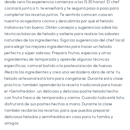
desde cero (la experiencia comienza a las 15.30 horas). El chef
cocinará junto a ti, te enseñará y te seguirá paso a paso para
completar las recetas juntos. Te sentirás como en casa en
nuestra acogedora cocina y descubrirás por qué el helado
italiano es tan bueno. Obtén consejos y sugerencias sobre las
técnicas básicas de helado y sorbete para realzar los sabores
naturales de los ingredientes. Siga las sugerencias del chef local
para elegir los mejores ingredientes para hacer un helado
perfecto y súper sabroso. Prepara frutas, especias y otros
ingredientes de temporada y aprende algunas técnicas
específicas, como el batido o la pasteurización de huevos.
Mezcla los ingredientes y crea una verdadera obra de arte: tu
helado artesanal está listo para congelarse. Durante esta clase
práctica, también aprenderás la receta tradicional para hacer
el «Semifreddo», un delicioso y delicioso postre helado hecho
con fruta fresca de temporada y crema. Cuando todo esté listo,
disfrutará de sus postres hechos a mano. Durante la clase
también recibirás las recetas, para que puedas preparar
deliciosos helados y semifreddos en casa para tu familia y
amigos.