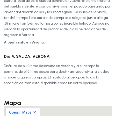
cultura local de esta ciudad peninsular. Adéntrate en la historia
del pueblo y siéntete como si vivieras en el pasado paseando por
las encantadoras calles y las «botteghe». Después de la visita,
tendrá tiempo libre para ir de compras o relajarse junto al lago.
¡Sirmione también es famosa por su increíble helado! Así que no
pierdas la oportunidad de probar el delicioso helado antes de
regresar a Verona.
Alojamiento en Verona.
Día 4: SALIDA: VERONA
Disfrute de su último desayuno en Verona y, si el tiempo lo
permite, dé el último paseo para decir «arrivederci» a la ciudad
o hacer algunas compras. El traslado al aeropuerto o a la
estación de tren está disponible como un extra opcional.
Mapa