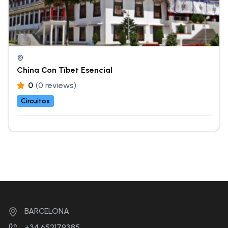
China Con Tíbet Esencial
0
(0 reviews)
Circuitos
BARCELONA
+34 652179385