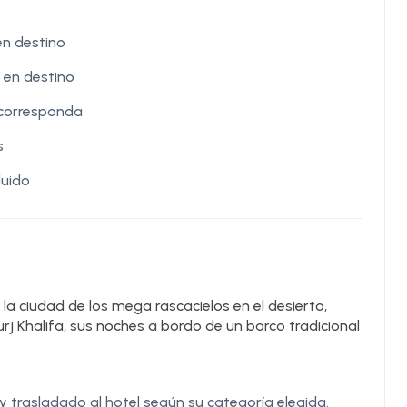
en destino
 en destino
 corresponda
s
luido
la ciudad de los mega rascacielos en el desierto,
j Khalifa, sus noches a bordo de un barco tradicional
 y trasladado al hotel según su categoría elegida.